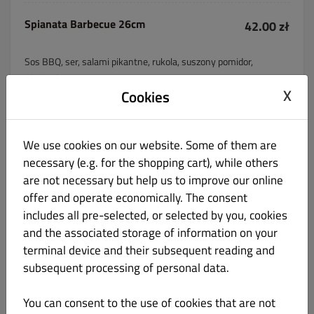
Spianata Barbecue 26cm
42.00 zł
Sos BBQ, ser, salami pikantne, rukola, suszony pomidor,
parmezan
X
Cookies
We use cookies on our website. Some of them are
Peperoni 26cm
38.00 zł
necessary (e.g. for the shopping cart), while others
are not necessary but help us to improve our online
Sos, ser, salami spianata picante
offer and operate economically. The consent
includes all pre-selected, or selected by you, cookies
and the associated storage of information on your
terminal device and their subsequent reading and
Contadina 26 cm
39.00 zł
subsequent processing of personal data.
Sos pomidorowy, ser, salami, szynka, pieczarki
You can consent to the use of cookies that are not