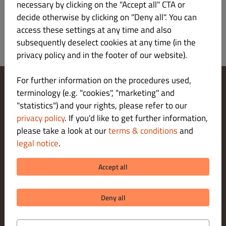
necessary by clicking on the "Accept all" CTA or
decide otherwise by clicking on "Deny all". You can
access these settings at any time and also
subsequently deselect cookies at any time (in the
privacy policy and in the footer of our website).
For further information on the procedures used,
terminology (e.g. "cookies", "marketing" and
Change Cookies Settings
"statistics") and your rights, please refer to our
Contact Us
Privacy Policy
privacy policy
. If you’d like to get further information,
Terms & Conditions
please take a look at our
terms & conditions
and
Legal notice
legal notice
.
About us
DELIVERY PAYMENT METHODS
Accept all
PICK-UP PAYMENT METHODS
Deny all