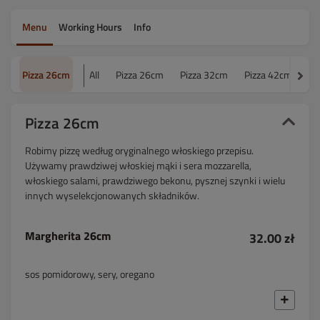
Menu
Working Hours
Info
Pizza 26cm
All
Pizza 26cm
Pizza 32cm
Pizza 42cm
Da
Pizza 26cm
Robimy pizzę według oryginalnego włoskiego przepisu.
Używamy prawdziwej włoskiej mąki i sera mozzarella,
włoskiego salami, prawdziwego bekonu, pysznej szynki i wielu
innych wyselekcjonowanych składników.
Margherita 26cm
32.00 zł
sos pomidorowy, sery, oregano