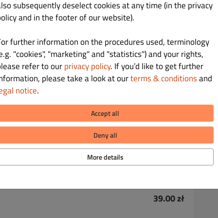
also subsequently deselect cookies at any time (in the privacy
olicy and in the footer of our website).
For further information on the procedures used, terminology
36.00 zł
e.g. "cookies", "marketing" and "statistics") and your rights,
please refer to our
privacy policy
. If you’d like to get further
information, please take a look at our
terms & conditions
and
egal notice
.
Accept all
36.00 zł
Deny all
More details
39.00 zł