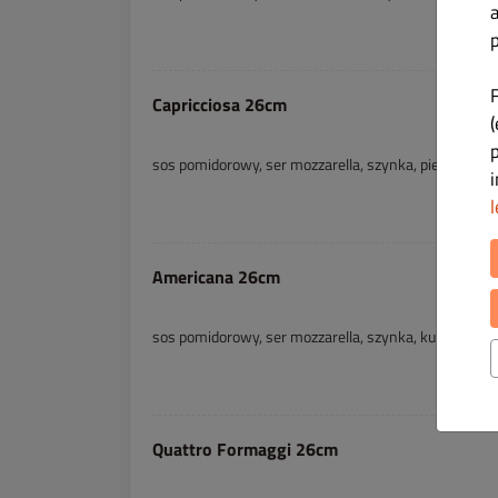
p
Capricciosa 26cm
(
sos pomidorowy, ser mozzarella, szynka, pieczarki
l
Americana 26cm
sos pomidorowy, ser mozzarella, szynka, kukurydza
Quattro Formaggi 26cm