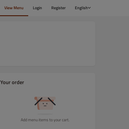
View Menu
Login
Register
English
Your order
Add menu items to your cart.
aleśniki
Przekąski
Sałatki
Napoje ciepłe
Napoje zimne