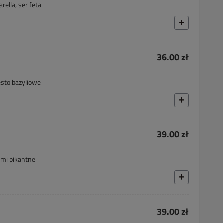
rella, ser feta
36.00 zł
esto bazyliowe
39.00 zł
ami pikantne
39.00 zł