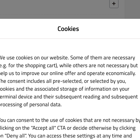
38.00 zł
Cookies
We use cookies on our website. Some of them are necessary
e.g. for the shopping cart), while others are not necessary but
help us to improve our online offer and operate economically.
39.00 zł
The consent includes all pre-selected, or selected by you,
cookies and the associated storage of information on your
la
terminal device and their subsequent reading and subsequent
processing of personal data.
You can consent to the use of cookies that are not necessary b
36.00 zł
licking on the "Accept all" CTA or decide otherwise by clicking
on "Deny all". You can access these settings at any time and