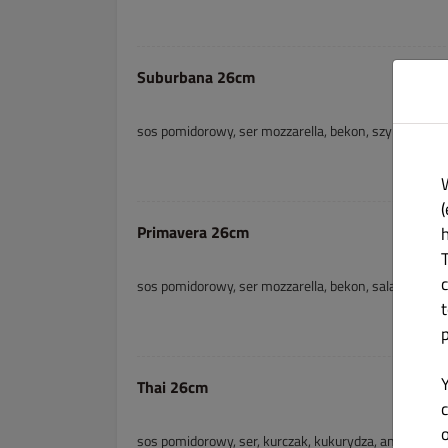
Suburbana 26cm
sos pomidorowy, ser mozzarella, bekon, szynka
(
Primavera 26cm
sos pomidorowy, ser mozzarella, bekon, salami, cebu
Thai 26cm
c
sos pomidorowy, ser, kurczak, kukurydza, ananas