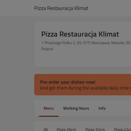
Pizza Restauracja Klimat
Pizza Restauracja Klimat
1 Praskiego Pułku 2, 05-075 Warszawa, Wesoła, 05
Poland
Pre-order your dishes now!
And get them during the available daily time s
Menu
Working Hours
Info
All
Pizza 26cm
Pizza 32cm
Pizza 42