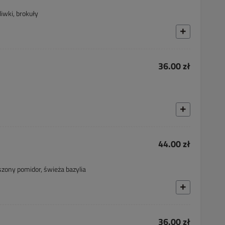
liwki, brokuły
36.00 zł
44.00 zł
szony pomidor, świeża bazylia
36.00 zł